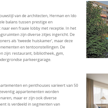
uwstijl van de architecten, Herman en Ido
ele balans tussen prestige en
t naar een fraaie lobby met receptie. In het
ruimten zijn diverse zitjes ingericht. De
ners als ‘tweede huiskamer’, maar deze
enementen en tentoonstellingen. De
 zijn: restaurant, bibliotheek,
gym
,
ondergrondse parkeergarage.
ppartementen en penthouses varieert van 50
e zeventig appartementen worden
aren, maar er zijn ook diverse
nt is verdeeld in segmenten van