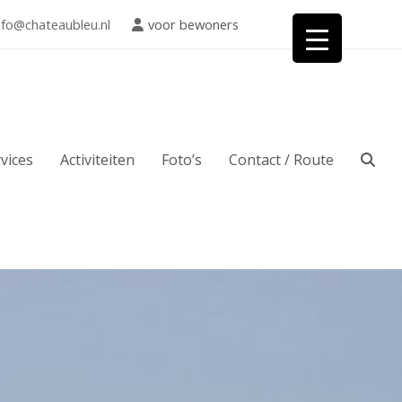
nfo@chateaubleu.nl
voor bewoners
vices
Activiteiten
Foto’s
Contact / Route