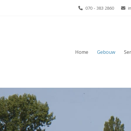
070 - 383 2860
i
Home
Gebouw
Ser