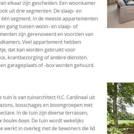
van elkaar zijn gescheiden. Een woonkamer
ook uit drie segmenten. De slaap- en
t één segment. In de meeste appartementen
geen gang tussen woon- en slaap- of
menten zijn gerenoveerd en voorzien van
adkamers. Veel appartement hebben
tje, dat kan worden gebruikt voor
ce, krantbezorging of andere diensten.
 een garageplaats of -box worden gehuurd.
uin is van tuinarchitect H.C. Cardinaal uit
 gazons, bosschages en boomgroepen met
ectare. In de tuin zijn diverse terrassen,
de boules-baan
. De tuin wordt wekelijks
 werkt in overleg met de bewoners die lid