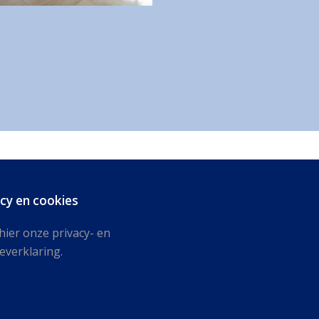
acy en cookies
hier onze privacy- en
everklaring.