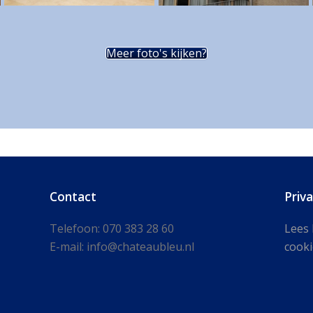
Meer foto's kijken?
Contact
Priv
Telefoon: 070 383 28 60
Lees 
E-mail: info@chateaubleu.nl
cooki