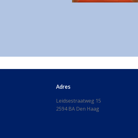
Adres
Leidsestraatweg 15
2594 BA Den Haag