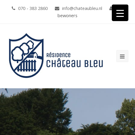
070 - 383 2860
info@chateaubleu.nl
voor
bewoners
Ope
Mob
Me