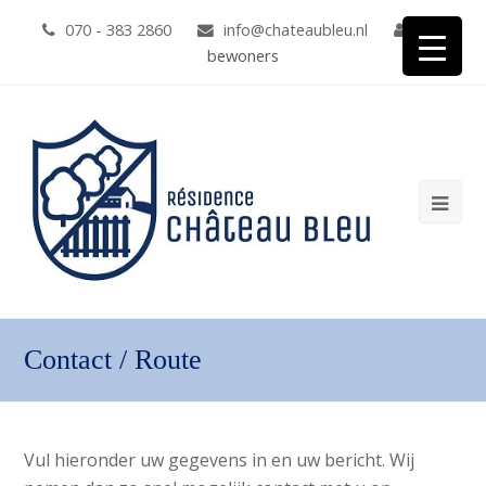
070 - 383 2860
info@chateaubleu.nl
voor
bewoners
Ope
Mob
Me
Contact / Route
Vul hieronder uw gegevens in en uw bericht. Wij